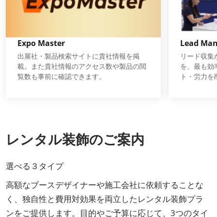
Expo Master
Lead Man
出展社・製品検索サイトに貴社情報を掲
リード収集
載。また貴社情報のアクセス数や製品の閲
を、最も効
覧数も事前に確認できます。
ト・労力を
レンタル装飾のご案内
選べる３タイプ
高額なブースデザイナーや施工会社に依頼することな
く、独自性と費用対効果を両立したレンタル装飾プラ
ンをご提供します。目的やご予算に応じて、3つのタイ