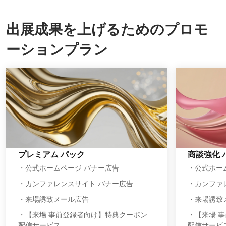
出展成果を上げるためのプロモ
ーションプラン
プレミアム パック
商談強化 
・公式ホームページ バナー広告
・公式ホー
・カンファレンスサイト バナー広告
・カンファ
・来場誘致メール広告
・来場誘致
・【来場 事前登録者向け】特典クーポン
・【来場 
配信サービス
配信サービ