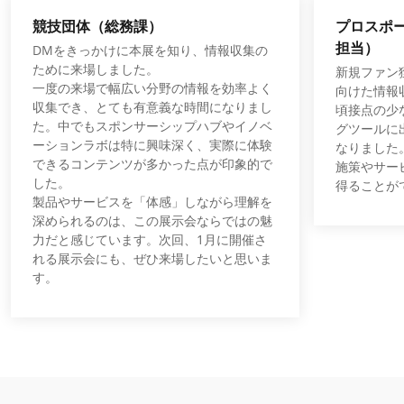
競技団体（総務課）
プロスポ
担当）
DMをきっかけに本展を知り、情報収集の
ために来場しました。
新規ファン
一度の来場で幅広い分野の情報を効率よく
向けた情報
収集でき、とても有意義な時間になりまし
頃接点の少
た。中でもスポンサーシップハブやイノベ
グツールに
ーションラボは特に興味深く、実際に体験
なりました
できるコンテンツが多かった点が印象的で
施策やサー
した。
得ることが
製品やサービスを「体感」しながら理解を
深められるのは、この展示会ならではの魅
力だと感じています。次回、1月に開催さ
れる展示会にも、ぜひ来場したいと思いま
す。