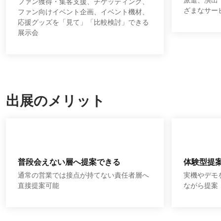
ファン獲得・集客支援、チケッティング、
ざまなサー
ファン向けイベント企画、イベント機材、
応援グッズを「見て」「比較検討」できる
展示会
出展のメリット
普段会えない層へ提案できる
体験型提
通常の営業では接点が持てない責任者層へ
実機やデモ
直接提案可能
ながら提案