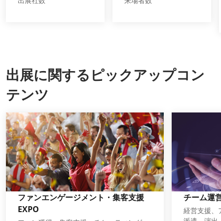
出展社数
来場者数
Week）
出展に関するピックアップコン
テンツ
ファンエンゲージメント・集客支援
チーム運営
EXPO
経営支援、
派遣、演出