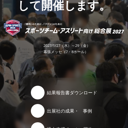
して開催します。
ー
ム・
ア
2027/1/27（水）～29（金）
幕張メッセ（7・8ホール）
ス
リ
結果報告書ダウンロード
ー
出展社の成果・ 事例
ト