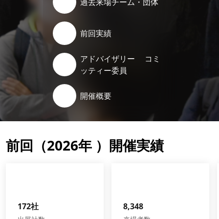
過去来場チーム・団体
向
前回実績
け
アドバイザリー コミ
ッティー委員
総
開催概要
合
展
前回（2026年 ）開催実績
（Japan
Sports
172社
8,348