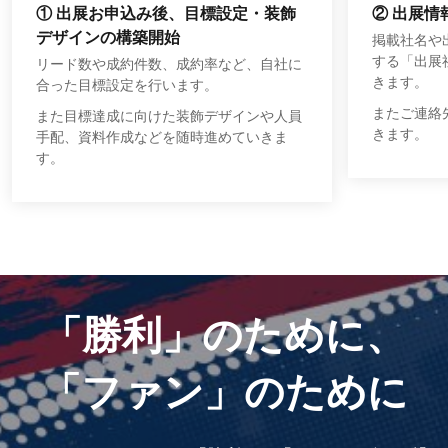
① 出展お申込み後、目標設定・装飾
② 出展情
デザインの構築開始
掲載社名や
する「出展
リード数や成約件数、成約率など、自社に
きます。
合った目標設定を行います。
またご連絡
また目標達成に向けた装飾デザインや人員
きます。
手配、資料作成などを随時進めていきま
す。
「勝利」のために、
「ファン」のために