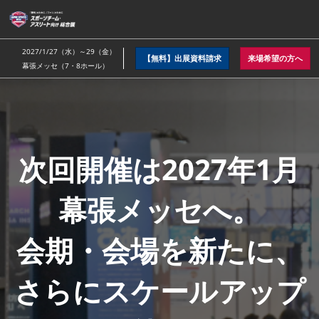
ス
キ
ッ
2027/1/27（水）～29（金）
【無料】出展資料請求
来場希望の方へ
プ
幕張メッセ（7・8ホール）
し
ス
て
進
む
ポ
次回開催は2027年1月
ー
幕張メッセへ。
ツ
会期・会場を新たに、
チ
さらにスケールアップ