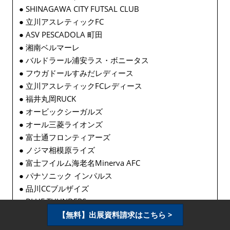
● SHINAGAWA CITY FUTSAL CLUB
● 立川アスレティックFC
● ASV PESCADOLA 町田
● 湘南ベルマーレ
● バルドラール浦安ラス・ボニータス
● フウガドールすみだレディース
● 立川アスレティックFCレディース
● 福井丸岡RUCK
● オービックシーガルズ
● オール三菱ライオンズ
● 富士通フロンティアーズ
● ノジマ相模原ライズ
● 富士フイルム海老名Minerva AFC
● パナソニック インパルス
● 品川CCブルザイズ
● BLUE THUNDERS
● 横浜ベイクレーンズ
【無料】出展資料請求はこちら >
● ソニーHC BRAVIA Ladies