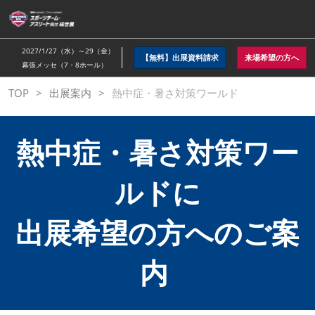
ス
キ
ッ
2027/1/27（水）～29（金）
【無料】出展資料請求
来場希望の方へ
プ
幕張メッセ（7・8ホール）
し
TOP
出展案内
熱中症・暑さ対策ワールド
て
進
む
熱中症・暑さ対策ワー
ルドに
出展希望の方へのご案
内