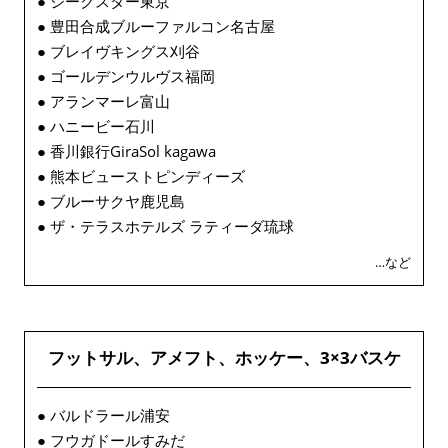
● ジークスター東京
● 豊田合成ブルーファルコン名古屋
● ブレイヴキングス刈谷
● ゴールデンウルヴス福岡
● アランマーレ富山
● ハニービー石川
● 香川銀行GiraSol kagawa
● 熊本ビューストピンディーズ
● ブルーサクヤ鹿児島
● ザ・テラスホテルズ ラティーダ琉球
…など
フットサル、アメフト、ホッケー、3×3バスケ
● バルドラール浦安
● フウガドールすみだ