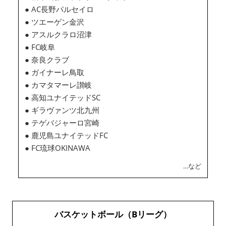
● AC長野パルセイロ
● ツエーゲン金沢
● アスルクラロ沼津
● FC岐阜
● 奈良クラブ
● ガイナーレ鳥取
● カマタマーレ讃岐
● 高知ユナイテッドSC
● ギラヴァンツ北九州
● テゲバジャーロ宮崎
● 鹿児島ユナイテッドFC
● FC琉球OKINAWA
…など
バスケットボール（Bリーグ）