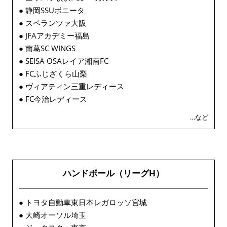
● 静岡SSUボニータ
● スペランツァ大阪
● JFAアカデミー福島
● 南葛SC WINGS
● SEISA OSAレイア湘南FC
● FCふじざくら山梨
● ヴィアティン三重レディース
● FC今治レディース
…など
ハンドボール（リーグH）
● トヨタ自動車東日本レガロッソ宮城
● 大崎オーソル埼玉