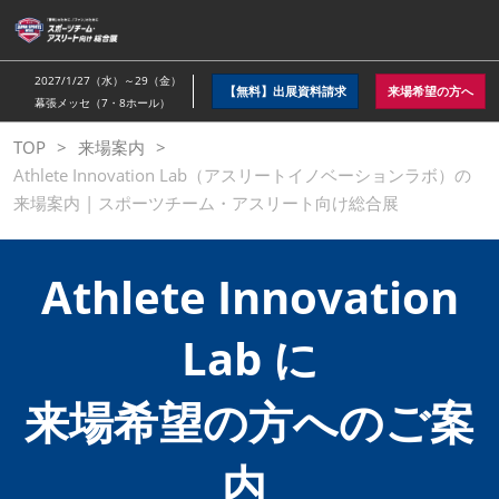
ス
キ
ッ
2027/1/27（水）～29（金）
【無料】出展資料請求
来場希望の方へ
プ
幕張メッセ（7・8ホール）
し
TOP
来場案内
て
Athlete Innovation Lab（アスリートイノベーションラボ）の
進
来場案内 | スポーツチーム・アスリート向け総合展
む
Athlete Innovation
Lab に
来場希望の方へのご案
内