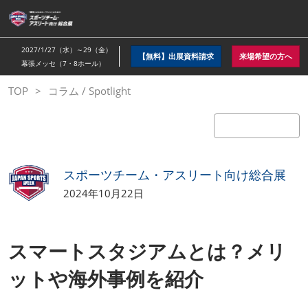
ス
キ
ッ
2027/1/27（水）～29（金）
【無料】出展資料請求
来場希望の方へ
プ
幕張メッセ（7・8ホール）
し
TOP
コラム / Spotlight
て
進
む
スポーツチーム・アスリート向け総合展
2024年10月22日
スマートスタジアムとは？メリ
ットや海外事例を紹介