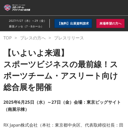
ス
キ
ッ
2027/1/27（水）～29（金）
【無料】出展資料請求
来場希望の方へ
プ
幕張メッセ（7・8ホール）
し
TOP
プレスの方へ
プレスリリース
て
進
【いよいよ来週】
む
スポーツビジネスの最前線！ス
ポーツチーム・アスリート向け
総合展を開催
2025年6月25日（水）～27日（金）会場：東京ビッグサイト
（南展示棟）
RX Japan株式会社（本社：東京都中央区、代表取締役社長：田