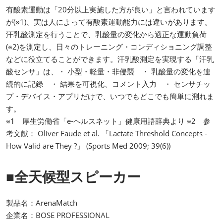
有酸素運動は「20分以上実施した方が良い」と言われています
が(※1)、実は人によって有酸素運動能力には違いがあります。
汗乳酸測定を行うことで、乳酸量の変化から適正な運動負荷
(※2)を測定し、日々のトレーニング・コンディショニング調整
などに役立てることができます。汗乳酸測定を実現する「汗乳
酸センサ」は、・ 小型・軽量・非侵襲 ・ 乳酸量の変化を連
続的に記録 ・ 結果を可視化、コメント入力 ・ センサチッ
プ・デバイス・アプリだけで、いつでもどこでも簡単に測れま
す。
※1 厚生労働省「e-ヘルスネット」健康用語辞典より ※2 参
考文献： Oliver Faude et al. 「Lactate Threshold Concepts -
How Valid are They ?」 (Sports Med 2009; 39(6))
■全天候型スピーカー
製品名：ArenaMatch
企業名：BOSE PROFESSIONAL