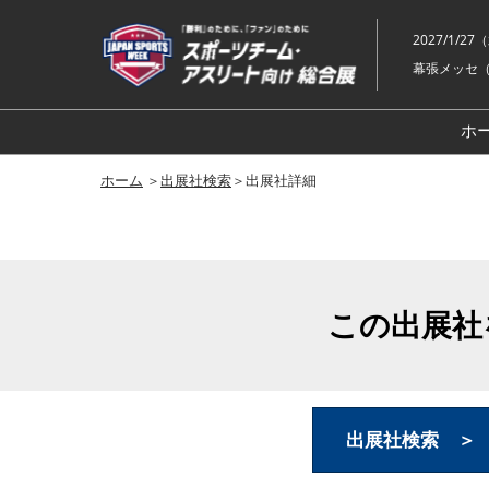
ス
キ
2027/1/2
ッ
幕張メッセ（
プ
し
ホ
て
進
ホーム
＞
出展社検索
＞出展社詳細
む
この出展社
出展社検索 ＞