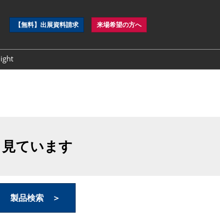
ペ
【無料】出展資料請求
来場希望の方へ
ー
ジ
ナ
ght
ビ
ゲ
ー
シ
ョ
ン
を
開
も見ています
く
製品検索 ＞