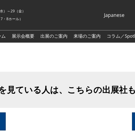
7（水）～29（金）
Japanese
7・8ホール）
Japanese
English
ーム
展示会概要
出展のご案内
来場のご案内
コラム／Spotli
Korean (Naver
Blog)
を見ている人は、こちらの出展社