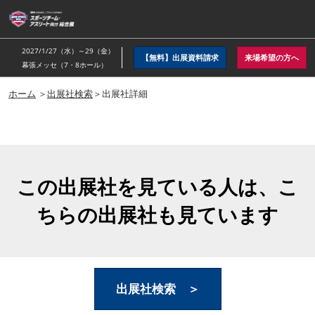
ス
キ
ッ
2027/1/27（水）～29（金）
【無料】出展資料請求
来場希望の方へ
プ
幕張メッセ（7・8ホール）
し
ホーム
＞
出展社検索
＞出展社詳細
て
進
む
この出展社を見ている人は、こ
ちらの出展社も見ています
出展社検索 ＞