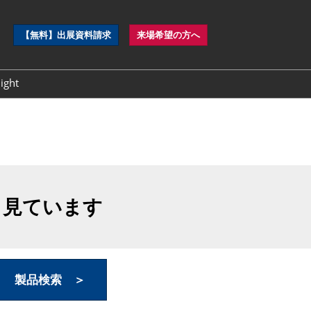
ペ
【無料】出展資料請求
来場希望の方へ
ー
ジ
ナ
ght
ビ
ゲ
ー
シ
ョ
ン
を
開
も見ています
く
製品検索 ＞