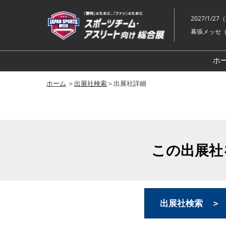
ス
キ
2027/1/2
ッ
幕張メッセ（
プ
し
ホ
て
進
ホーム
＞
出展社検索
＞出展社詳細
む
この出展社
出展社検索 ＞