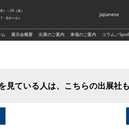
7（水）～29（金）
Japanese
7・8ホール）
Japanese
English
ーム
展示会概要
出展のご案内
来場のご案内
コラム／Spotli
Korean (Naver
Blog)
を見ている人は、こちらの出展社