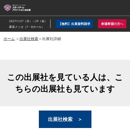
ス
キ
ッ
2027/1/27（水）～29（金）
【無料】出展資料請求
来場希望の方へ
プ
幕張メッセ（7・8ホール）
し
ホーム
＞
出展社検索
＞出展社詳細
て
進
む
この出展社を見ている人は、こ
ちらの出展社も見ています
出展社検索 ＞