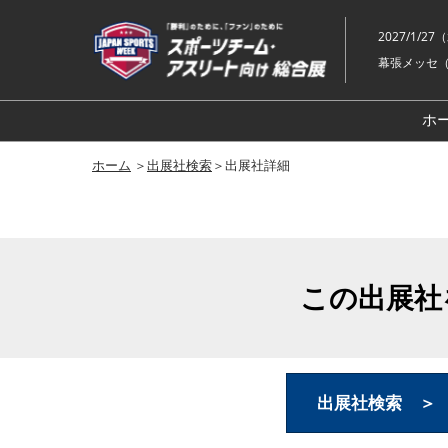
ス
キ
2027/1/2
ッ
幕張メッセ（
プ
し
ホ
て
進
ホーム
＞
出展社検索
＞出展社詳細
む
この出展社
出展社検索 ＞