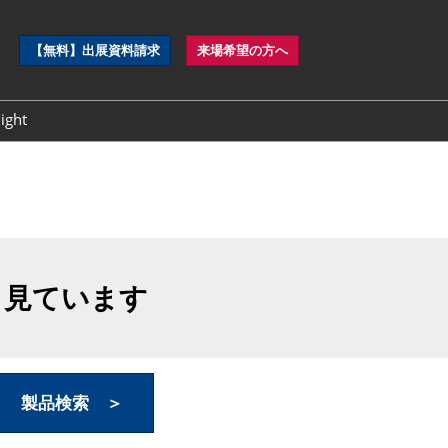
ペ
【無料】出展資料請求
来場希望の方へ
ー
ジ
ナ
ght
ビ
ゲ
ー
シ
ョ
ン
を
開
も見ています
く
製品検索 ＞