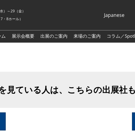
7（水）～29（金）
Japanese
7・8ホール）
Japanese
English
ーム
展示会概要
出展のご案内
来場のご案内
コラム／Spotli
Korean (Naver
Blog)
を見ている人は、こちらの出展社